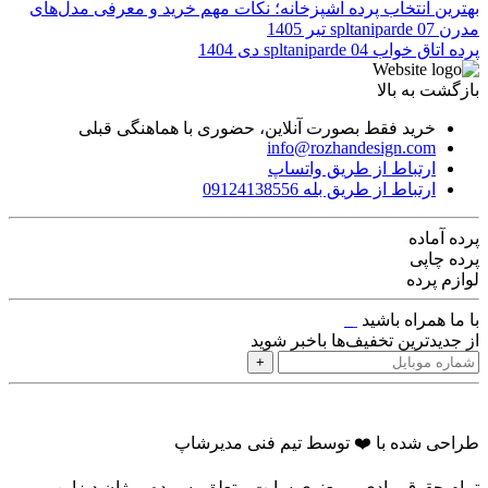
بهترین انتخاب پرده آشپزخانه؛ نکات مهم خرید و معرفی مدل‌های
مدرن
07 تیر 1405
spltaniparde
پرده اتاق خواب
04 دی 1404
spltaniparde
بازگشت به بالا
خرید فقط بصورت آنلاین، حضوری با هماهنگی قبلی
info@rozhandesign.com
ارتباط از طریق واتساپ
ارتباط از طریق بله 09124138556
پرده‌ آماده
پرده چاپی
لوازم پرده
با ما همراه باشید
از جدیدترین تخفیف‌ها باخبر شوید
+
طراحی شده با ❤️ توسط تیم فنی مدیرشاپ
تمام حقوق مادی و معنوی سایت متعلق به پرده روژان دیزاین