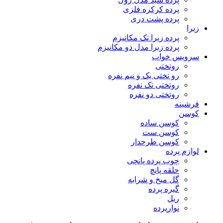
پرده کرکره فلزی
پرده پشت دری
زبرا
پرده زبرا تک مکانیزم
پرده زبرا مدل دو مکانیزم
سرویس خواب
روتختی
رو تختی یک و نیم نفره
روتختی تک نفره
روتختی دو نفره
فرشینه
کوسن
کوسن ساده
کوسن ست
کوسن طرحدار
لوازم پرده
چوب پرده پانچی
حلقه پانچ
گل میخ و شرابه
گیره پرده
ریل
نوارپرده