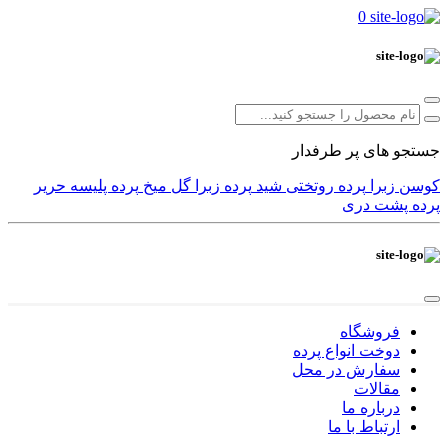
0
جستجو های پر طرفدار
کوسن
زبرا
پرده
روتختی
شید
پرده زبرا
گل میخ
پرده پلیسه
حریر
پرده پشت دری
فروشگاه
دوخت انواع پرده
سفارش در محل
مقالات
درباره ما
ارتباط با ما