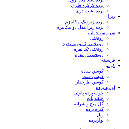
پرده کرکره فلزی
پرده پشت دری
زبرا
پرده زبرا تک مکانیزم
پرده زبرا مدل دو مکانیزم
سرویس خواب
روتختی
رو تختی یک و نیم نفره
روتختی تک نفره
روتختی دو نفره
فرشینه
کوسن
کوسن ساده
کوسن ست
کوسن طرحدار
لوازم پرده
چوب پرده پانچی
حلقه پانچ
گل میخ و شرابه
گیره پرده
ریل
نوارپرده