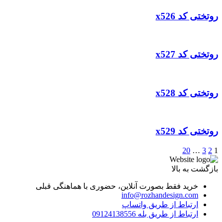
روتختی کد x526
روتختی کد x527
روتختی کد x528
روتختی کد x529
20
…
3
2
1
بازگشت به بالا
خرید فقط بصورت آنلاین، حضوری با هماهنگی قبلی
info@rozhandesign.com
ارتباط از طریق واتساپ
ارتباط از طریق بله 09124138556