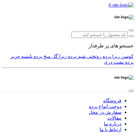
0
جستجو های پر طرفدار
کوسن
زبرا
پرده
روتختی
شید
پرده زبرا
گل میخ
پرده پلیسه
حریر
پرده پشت دری
فروشگاه
دوخت انواع پرده
سفارش در محل
مقالات
درباره ما
ارتباط با ما