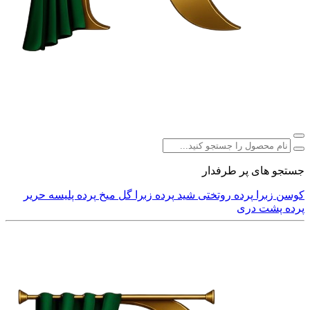
جستجو های پر طرفدار
کوسن
زبرا
پرده
روتختی
شید
پرده زبرا
گل میخ
پرده پلیسه
حریر
پرده پشت دری