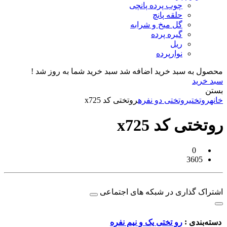
چوب پرده پانچی
حلقه پانچ
گل میخ و شرابه
گیره پرده
ریل
نوارپرده
محصول به سبد خرید اضافه شد
سبد خرید شما به روز شد !
سبد خرید
بستن
خانه
روتختی
روتختی دو نفره
روتختی کد x725
روتختی کد x725
0
3605
اشتراک گذاری در شبکه های اجتماعی
:
دسته‌بندی
رو تختی یک و نیم نفره