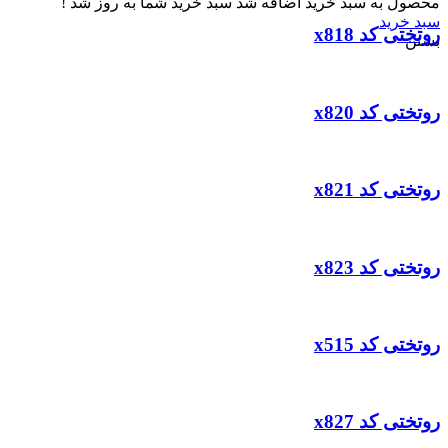
محصول به سبد خرید اضافه شد
سبد خرید شما به روز شد !
سبد خرید
روتختی کد x818
بستن
روتختی کد x820
روتختی کد x821
روتختی کد x823
روتختی کد x515
روتختی کد x827