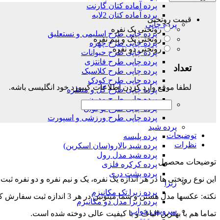
پرده آماده کتان گارنت
پرده آماده کتان 2لایه
قیمت روتختی
پرده چاپی
روتختی یک نفره
پرده چاپی طرح اسلیمی و نستعلیق
روتختی یک و نیم نفره
پرده چاپی طرح چهره
روتختی دو نفره
پرده چاپی طرح حیوانات
پرده چاپی طرح فانتزی
تعداد
پرده چاپی طرح کلاسیک
پرده چاپی طرح کودک
لطفا موقع وارد کردن اطلاعات کیبورد خود انگلیسی باشه.
پرده چاپی طرح گل و منظره
پرده چاپی طرح مدرن
پرده چاپی طرح نوجوان
پرده چاپی طرح ورزشی و اسپورت
پرده شید
توضیحات
پرده پلیسه
نظرات
پرده شید بالارو(سان اسکرین)
پرده شید مدل رول
توضیحات محصول
پرده کرکره فلزی
پرده پشت دری
این نوع روتختی ها در هر اندازه یک نفره، یک و نیم نفره و دو نفره ث
زبرا
پرده زبرا تک مکانیزم
نکته: عکسها مدل هستن و شما میتونین در هر 3 اندازه ثبت سفارش کنین.
پرده زبرا مدل دو مکانیزم
سرویس خواب
تماما هم با بهترین الیاف و با کیفیت عالی دوخته شده است.