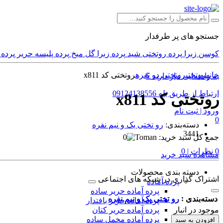
جستجو های پر طرفدار
کوسن
زبرا
پرده
روتختی
شید
پرده زبرا
گل میخ
پرده پلیسه
حریر
پرده
خانه
روتختی
روتختی دو نفره
روتختی کد x811
به راهنمایی نیاز دارید ؟
ارتباط از طریق بله 09124138556
روتختی کد x811
ورود | ثبت نام
0
دسته‌بندی:
رو تختی یک و نیم نفره
3441
جمع کل سبد خرید:
0
0 نظرات | 0
مشاهده سبد خرید
دسته بندی محصولات
اشتراک گذاری در شبکه های اجتماعی
پرده‌ آماده
پرده آماده حریر ساده
:
دسته‌بندی
رو تختی یک و نیم نفره
پرده آماده حریر بافتدار
موجود در انبار
پرده آماده حریر کتان
پرده آماده مخمل ساده
افزودن به سبد