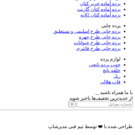
پرده آماده حریر کتان
پرده آماده كتان گارنت
پرده آماده کتان 2لایه
پرده چاپی
پرده چاپی طرح اسلیمی و نستعلیق
پرده چاپی طرح چهره
پرده چاپی طرح حیوانات
پرده چاپی طرح فانتزی
لوازم پرده
چوب پرده پانچی
حلقه پانچ
ریل
قاب هلالی
با ما همراه باشید
از جدیدترین تخفیف‌ها باخبر شوید
+
طراحی شده با ❤️ توسط تیم فنی مدیرشاپ