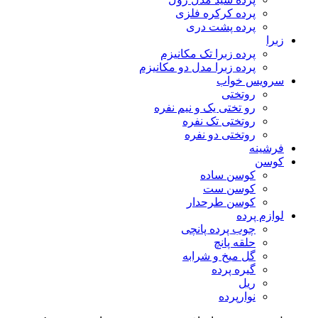
پرده کرکره فلزی
پرده پشت دری
زبرا
پرده زبرا تک مکانیزم
پرده زبرا مدل دو مکانیزم
سرویس خواب
روتختی
رو تختی یک و نیم نفره
روتختی تک نفره
روتختی دو نفره
فرشینه
کوسن
کوسن ساده
کوسن ست
کوسن طرحدار
لوازم پرده
چوب پرده پانچی
حلقه پانچ
گل میخ و شرابه
گیره پرده
ریل
نوارپرده