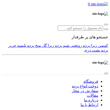
0
جستجو های پر طرفدار
کوسن
زبرا
پرده
روتختی
شید
پرده زبرا
گل میخ
پرده پلیسه
حریر
پرده پشت دری
فروشگاه
دوخت انواع پرده
سفارش در محل
مقالات
درباره ما
ارتباط با ما