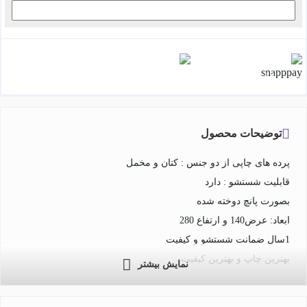
هر قسط با اسنپ‌پی:
1,498,500
۴ قسط ماهانه. بدون سود، چک و ضامن.
توضیحات محصول
پرده های چاپی از دو جنس : کتان و مخمل
قابلیت شستشو : دارد
بصورت پانچ دوخته شده
ابعاد: عرض140 و ارتفاع 280
1سال ضمانت شستشو و کیفیت
بهترین چاپ و بهترین کیفیت
نمایش بیشتر