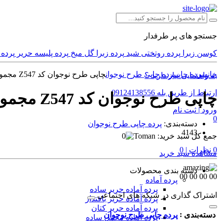
جستجو های پر طرفدار
کوسن
زبرا
پرده
روتختی
شید
پرده زبرا
گل میخ
پرده پلیسه
حریر
پرده
خانه
پرده چاپی
پرده چاپی طرح نوجوان
چاپی طرح نوجوان کد Z547 مجموعه 2عددی
به راهنمایی نیاز دارید ؟
ارتباط از طریق بله 09124138556
چاپی طرح نوجوان کد Z547 مجموعه 2عددی
ورود | ثبت نام
0
دسته‌بندی:
پرده چاپی طرح نوجوان
4143
جمع کل سبد خرید:
0
0 نظرات | 0
مشاهده سبد خرید
دسته بندی محصولات
00
00
00
00
پرده‌ آماده
پرده آماده حریر ساده
اشتراک گذاری در شبکه های اجتماعی
پرده آماده حریر بافتدار
پرده آماده حریر کتان
:
دسته‌بندی
پرده چاپی طرح نوجوان
پرده آماده مخمل ساده