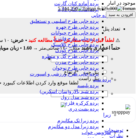
موجود در انبار
پرده آماده کتان گارنت
5,744,250
6,325,000
پرده آماده کتان 2لایه
افزودن به سبد
پرده چاپی
پرده چاپی طرح اسلیمی و نستعلیق
پرده چاپی طرح چهره
تعداد پنل
پرده چاپی طرح حیوانات
پرده چاپی طرح فانتزی
⚠️
لطفاً قبل از ثبت سفارش حتماً مطالعه کنید
• عرض:
۱۰ سانتی‌متر بیشتر وارد شود (اگر دو طرف بسته است، فقط گوشه تا گوشه اندازه بزنید)
پرده چاپی طرح کلاسیک
حتماً اعشاری باشند
مثال: ۱۶۰ سانتی‌متر →
1.60
• زبان موبای
پرده چاپی طرح کودک
پرده چاپی طرح گل و منظره
*
پرده چاپی طرح مدرن
پرده چاپی طرح نوجوان
*
ارتفاع
پنل چپ
پرده چاپی طرح ورزشی و اسپورت
پنل راست
پرده شید
لطفا موقع وارد کردن اطلاعات کیبورد خ
پرده پلیسه
پرده شید بالارو(سان اسکرین)
پرده شید مدل رول
پرده کرکره فلزی
هر قسط با اسنپ‌پی:
1,436,063
پرده پشت دری
۴ قسط ماهانه. بدون سود، چک و ضامن.
زبرا
پرده زبرا تک مکانیزم
پرده زبرا مدل دو مکانیزم
توضیحات
سرویس خواب
نظرات