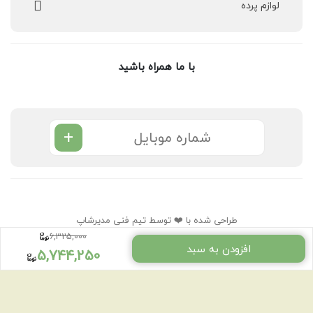
لوازم پرده
با ما همراه باشید
+
طراحی شده با ❤️ توسط تیم فنی مدیرشاپ
6,325,000
تمام حقوق مادی و معنوی سایت متعلق به پرده روژان دیزاین می‌باشد.
افزودن به سبد
5,744,250