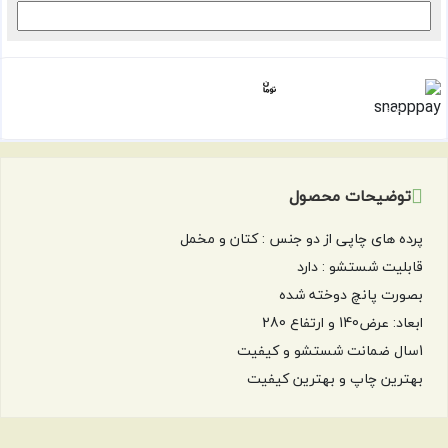
1,436,063
هر قسط با اسنپ‌پی:
۴ قسط ماهانه. بدون سود، چک و ضامن.
توضیحات محصول
پرده های چاپی از دو جنس : کتان و مخمل
قابلیت شستشو : دارد
بصورت پانچ دوخته شده
ابعاد: عرض140 و ارتفاع 280
1سال ضمانت شستشو و کیفیت
بهترین چاپ و بهترین کیفیت