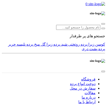
0
جستجو های پر طرفدار
کوسن
زبرا
پرده
روتختی
شید
پرده زبرا
گل میخ
پرده پلیسه
حریر
پرده پشت دری
فروشگاه
دوخت انواع پرده
سفارش در محل
مقالات
درباره ما
ارتباط با ما