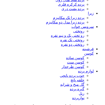
پرده کرکره فلزی
پرده پشت دری
زبرا
پرده زبرا تک مکانیزم
پرده زبرا مدل دو مکانیزم
سرویس خواب
روتختی
رو تختی یک و نیم نفره
روتختی تک نفره
روتختی دو نفره
فرشینه
کوسن
کوسن ساده
کوسن ست
کوسن طرحدار
لوازم پرده
چوب پرده پانچی
حلقه پانچ
گل میخ و شرابه
گیره پرده
ریل
نوارپرده