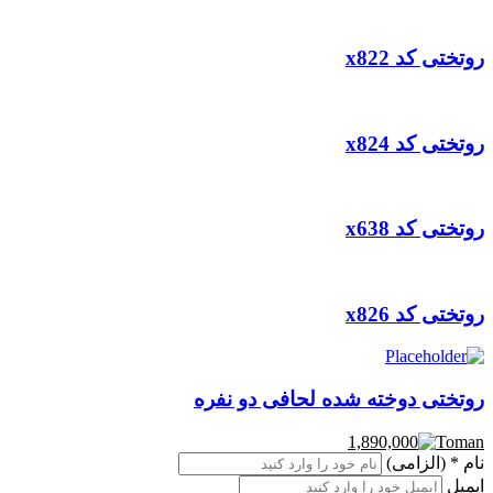
روتختی کد x822
روتختی کد x824
روتختی کد x638
روتختی کد x826
روتختی دوخته شده لحافی دو نفره
1,890,000
نام
* (الزامی)
ایمیل