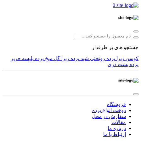
0
جستجو های پر طرفدار
کوسن
زبرا
پرده
روتختی
شید
پرده زبرا
گل میخ
پرده پلیسه
حریر
پرده پشت دری
فروشگاه
دوخت انواع پرده
سفارش در محل
مقالات
درباره ما
ارتباط با ما