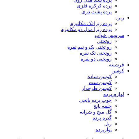
پرده کرکره فلزی
پرده پشت دری
زبرا
پرده زبرا تک مکانیزم
پرده زبرا مدل دو مکانیزم
سرویس خواب
روتختی
رو تختی یک و نیم نفره
روتختی تک نفره
روتختی دو نفره
فرشینه
کوسن
کوسن ساده
کوسن ست
کوسن طرحدار
لوازم پرده
چوب پرده پانچی
حلقه پانچ
گل میخ و شرابه
گیره پرده
ریل
نوارپرده