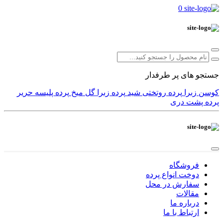
0
جستجو های پر طرفدار
کوسن
زبرا
پرده
روتختی
شید
پرده زبرا
گل میخ
پرده پلیسه
حریر
پرده پشت دری
فروشگاه
دوخت انواع پرده
سفارش در محل
مقالات
درباره ما
ارتباط با ما