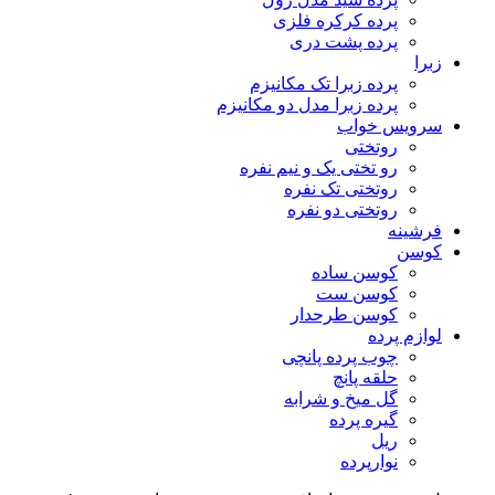
پرده کرکره فلزی
پرده پشت دری
زبرا
پرده زبرا تک مکانیزم
پرده زبرا مدل دو مکانیزم
سرویس خواب
روتختی
رو تختی یک و نیم نفره
روتختی تک نفره
روتختی دو نفره
فرشینه
کوسن
کوسن ساده
کوسن ست
کوسن طرحدار
لوازم پرده
چوب پرده پانچی
حلقه پانچ
گل میخ و شرابه
گیره پرده
ریل
نوارپرده