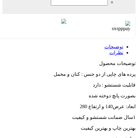
هر قسط با اسنپ‌پی:
1,498,500
۴ قسط ماهانه. بدون سود، چک و ضامن.
توضیحات
نظرات
توضیحات محصول
پرده های چاپی از دو جنس : کتان و مخمل
قابلیت شستشو : دارد
بصورت پانچ دوخته شده
ابعاد: عرض140 و ارتفاع 280
1سال ضمانت شستشو و کیفیت
بهترین چاپ و بهترین کیفیت