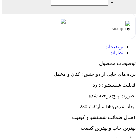
هر قسط با اسنپ‌پی:
1,498,500
۴ قسط ماهانه. بدون سود، چک و ضامن.
توضیحات
نظرات
توضیحات محصول
پرده های چاپی از دو جنس : کتان و مخمل
قابلیت شستشو : دارد
بصورت پانچ دوخته شده
ابعاد: عرض140 و ارتفاع 280
1سال ضمانت شستشو و کیفیت
بهترین چاپ و بهترین کیفیت