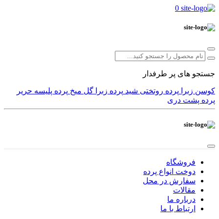
0
جستجو های پر طرفدار
کوسن
زبرا
پرده
روتختی
شید
پرده زبرا
گل میخ
پرده پلیسه
حریر
پرده پشت دری
فروشگاه
دوخت انواع پرده
سفارش در محل
مقالات
درباره ما
ارتباط با ما