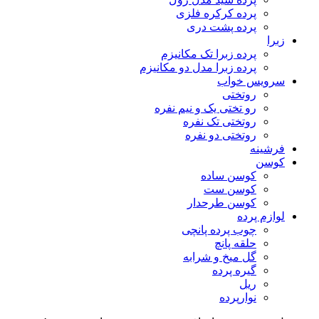
پرده کرکره فلزی
پرده پشت دری
زبرا
پرده زبرا تک مکانیزم
پرده زبرا مدل دو مکانیزم
سرویس خواب
روتختی
رو تختی یک و نیم نفره
روتختی تک نفره
روتختی دو نفره
فرشینه
کوسن
کوسن ساده
کوسن ست
کوسن طرحدار
لوازم پرده
چوب پرده پانچی
حلقه پانچ
گل میخ و شرابه
گیره پرده
ریل
نوارپرده