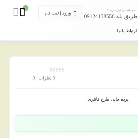
0
به راهنمایی نیاز دارید ؟
ورود | ثبت نام
بله 09124138556
ارتباط با ما
0 نظرات | 0
پرده چاپی طرح فانتزی