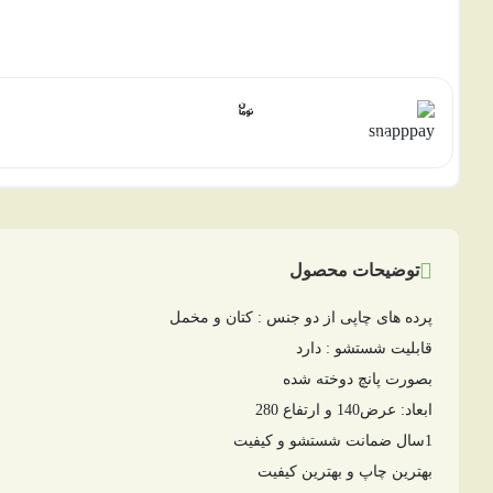
هر قسط با اسنپ‌پی:
1,498,500
۴ قسط ماهانه. بدون سود، چک و ضامن.
توضیحات محصول
پرده های چاپی از دو جنس : کتان و مخمل
قابلیت شستشو : دارد
بصورت پانچ دوخته شده
ابعاد: عرض140 و ارتفاع 280
1سال ضمانت شستشو و کیفیت
بهترین چاپ و بهترین کیفیت