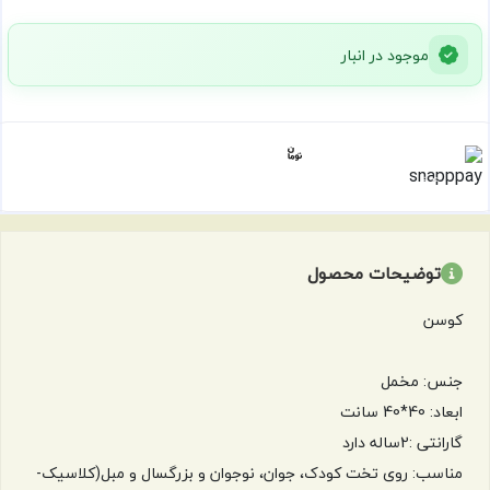
موجود در انبار
432,813
هر قسط با اسنپ‌پی:
۴ قسط ماهانه. بدون سود، چک و ضامن.
توضیحات محصول
کوسن
جنس: مخمل
ابعاد: 40*40 سانت
گارانتی :2ساله دارد
مناسب: روی تخت کودک، جوان، نوجوان و بزرگسال و مبل(کلاسیک-