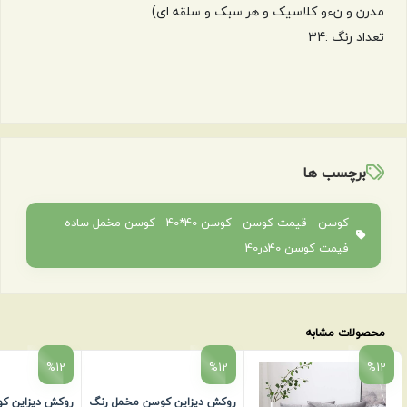
مدرن و نءو کلاسیک و هر سبک و سلقه ای)
تعداد رنگ :34
برچسب ها
کوسن - قیمت کوسن - کوسن 40*40 - کوسن مخمل ساده -
فیمت کوسن 40در40
محصولات مشابه
%12
%12
%12
روکش دیزاین کوسن مخمل رنگ
روکش دیزاین ک