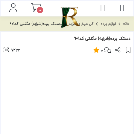
توضیحات
نظرات
0
خانه
لوازم پرده
گل میخ و شرابه
دستک پرده(شرابه) مگنتی کد901
دستک پرده(شرابه) مگنتی کد901
0
7462