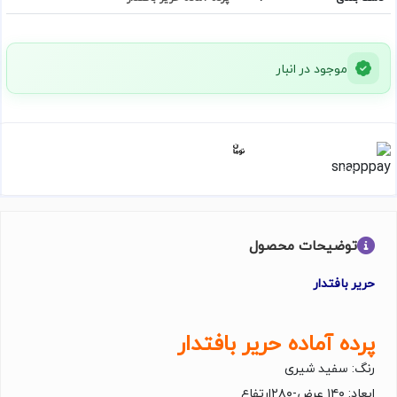
موجود در انبار
356,599
هر قسط با اسنپ‌پی:
۴ قسط ماهانه. بدون سود، چک و ضامن.
توضیحات محصول
حریر بافتدار
پرده آماده حریر بافتدار
رنگ: سفید شیرى
ابعاد: ۱۴۰ عرض-۲۸۰ارتفاع