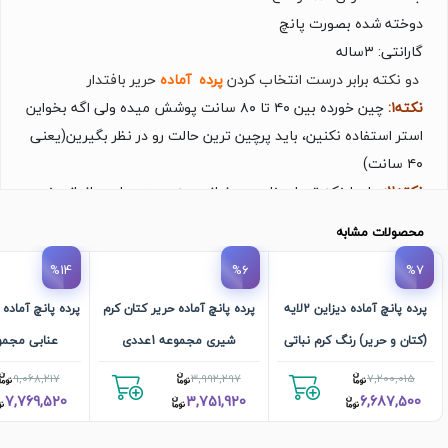
دوخته شده بصورت پانچ
گارانتى: ۳ساله
دو نکته برابر درست انتخاب کردن
پرده آماده
حریر بافتدار
نکته۱:
چین خورده بین ۴۰ تا ۸۰ سانت پوشش میده ولى اگه بخواین
استر استفاده نکنین، باید پرچین ترین حالت رو در نظر بگیرین(یعنى
۴۰ سانت)
نکته۲:
براى اینکه تعداد پنل مورد نیاز رو به دست بیارین اندازه پنجره
رو تقسیم بر ۴۰ سانت کنین.(اگه عدد اعشارى در اومد رو به بالا رُند
محصولات مشابه
کنین، اینجورى تعداد پنلتون در میاد.)
%14
%6
%7
پرده پانچ آماده دیزاین 2لایه
پرده پانچ آماده حریر کتان کرم
پرده پانچ آماده
(کتان و حریر) رنگ کرم نباتی
شیری مجموعه 1عددی
عنابی مجموعه 
کد 03 مجموعه 1عددی
9,068,217
3,992,297
7,200,015
7,769,520
3,751,920
6,687,500