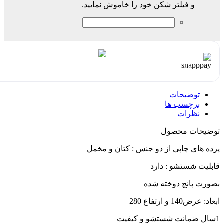
و فیلتر شکن خود را خاموش نمایید.
هر قسط با اسنپ‌پی:
1,123,875
۴ قسط ماهانه. بدون سود، چک و ضامن.
توضیحات
برچسب ها
نظرات
توضیحات محصول
پرده های چاپی از دو جنس : کتان و مخمل
قابلیت شستشو : دارد
بصورت پانچ دوخته شده
ابعاد: عرض140 و ارتفاع 280
1سال ضمانت شستشو و کیفیت