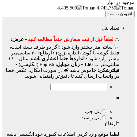
موجود در انبار
4,495,500
4,743,750
افزودن به سبد
تعداد پنل
⚠️
لطفاً قبل از ثبت سفارش حتماً مطالعه کنید
• عرض:
۱۰ سانتی‌متر بیشتر وارد شود (اگر دو طرف بسته است،
فقط گوشه تا گوشه اندازه بزنید)
• ارتفاع:
۳۰ سانتی‌متر
بیشتر وارد شود
• اندازه‌ها حتماً اعشاری باشند
مثال: ۱۶۰
سانتی‌متر →
1.60
• زبان موبایل:
English (انگلیسی)
•
فیلترشکن:
خاموش باشد 📸 در صورت امکان، عکس فضا
در واتساپ ارسال کنید تا دقیق‌تر راهنمایی شوید.
*
پنل چپ
پنل راست
*
ارتفاع
لطفا موقع وارد کردن اطلاعات کیبورد خود انگلیسی باشه