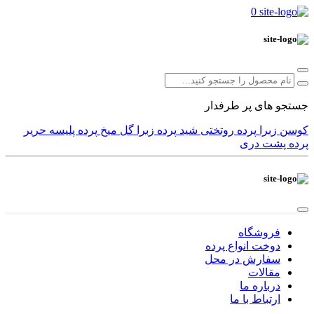
0
جستجو های پر طرفدار
کوسن
زبرا
پرده
روتختی
شید
پرده زبرا
گل میخ
پرده پلیسه
حریر
پرده پشت دری
فروشگاه
دوخت انواع پرده
سفارش در محل
مقالات
درباره ما
ارتباط با ما