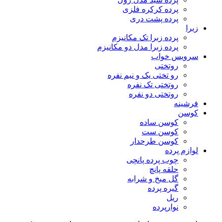
پرده کرکره فلزی
پرده پشت دری
زبرا
پرده زبرا تک مکانیزم
پرده زبرا مدل دو مکانیزم
سرویس خواب
روتختی
رو تختی یک و نیم نفره
روتختی تک نفره
روتختی دو نفره
فرشینه
کوسن
کوسن ساده
کوسن ست
کوسن طرحدار
لوازم پرده
چوب پرده پانچی
حلقه پانچ
گل میخ و شرابه
گیره پرده
ریل
نوارپرده